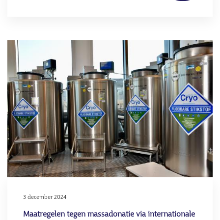
verder
over
UMC
Utrecht
Afbeelding
stopt
met
gebruik
Deens
donorspe
3 december 2024
Maatregelen tegen massadonatie via internationale