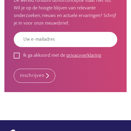
De wereld rondom donorconceptie staat niet stil.
Wil je op de hoogte blijven van relevante
onderzoeken, nieuws en actuele ervaringen? Schrijf
je in voor onze nieuwsbrief.
Emailadres
Ik ga akkoord met de
privacyverklaring
inschrijven