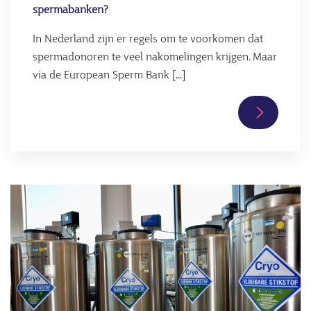
spermabanken?
In Nederland zijn er regels om te voorkomen dat
spermadonoren te veel nakomelingen krijgen. Maar
via de European Sperm Bank [...]
Lees
verder
over
Maatrege
tegen
Afbeelding
massadon
via
internati
spermaba