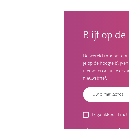
Blijf op d
De wereld rondom donorc
je op de hoogte blijve
nieuws en actuele ervar
nieuwsbrief.
Ik ga akkoord met