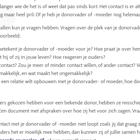
 langer wie de het is of weet dat pas sinds kort. Het contact is er alt
og maar heel pril. Of je heb je donorvader of -moeder nog helemaa
evallen kun je vragen hebben. Vragen over de plek van je donorva
voorbeeld:
etekent je donorvader of -moeder voor je? Hoe praat je over hem
t hij of zij in jouw leven? Hoe reageren je ouders?
 contact? Zou je meer of minder contact willen, of ander contact? 
makkelijk, en wat maakt het ongemakkelijk?
e een relatie wilt opbouwen met je donorvader- of moeder, hoe do
ders gekozen hebben voor een bekende donor, hebben ze misschi
Een document met afspraken over hoe zij het voor zich zagen. Vra
ntact met je donorvader of -moeder niet loopt zoals jij dat graag zo
ers het er moeilijk mee hebben, dan kunnen zij of jullie samen h