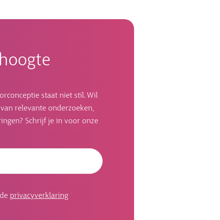
e hoogte
onceptie staat niet stil. Wil
n van relevante onderzoeken,
ingen? Schrijf je in voor onze
Emailadres
 de
privacyverklaring