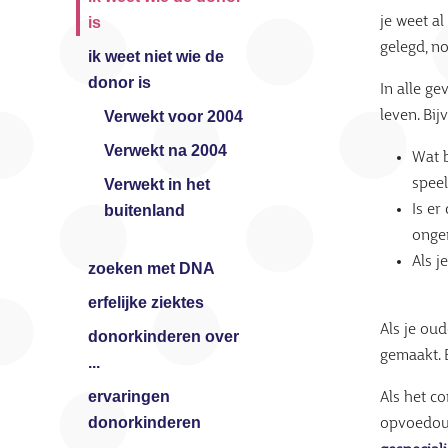
je weet al
is
gelegd, n
ik weet niet wie de
donor is
In alle g
leven. Bij
Verwekt voor 2004
Verwekt na 2004
Wat b
speel
Verwekt in het
Is er
buitenland
onge
Als j
zoeken met DNA
erfelijke ziektes
Als je ou
donorkinderen over
gemaakt. 
...
ervaringen
Als het co
donorkinderen
opvoedoud