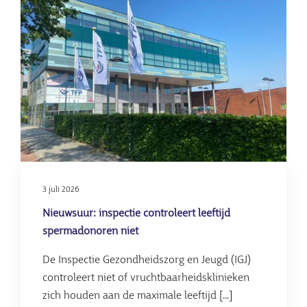
gynaecoloo
Afbeelding
verwekte
kinderen
met
eigen
zaad
3 juli 2026
Nieuwsuur: inspectie controleert leeftijd
spermadonoren niet
De Inspectie Gezondheidszorg en Jeugd (IGJ)
controleert niet of vruchtbaarheidsklinieken
zich houden aan de maximale leeftijd [...]