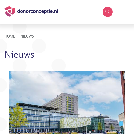
Zoekterm
KRUIMELPAD
HOME
NIEUWS
Nieuws
Overzicht
Afbeelding
met
nieuwsberichten