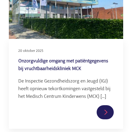
op
erfelijke
kanker
verwekt
197
kinderen
in
20 oktober 2025
Europa
Onzorgvuldige omgang met patiëntgegevens
bij vruchtbaarheidskliniek MCK
De Inspectie Gezondheidszorg en Jeugd (IGJ)
heeft opnieuw tekortkomingen vastgesteld bij
het Medisch Centrum Kinderwens (MCK) [...]
Lees
verder
over