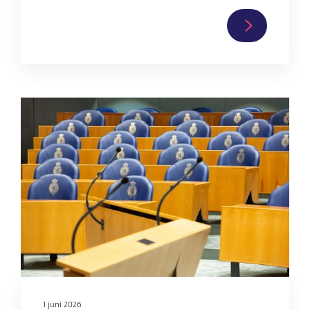
Lees
verder
over
Nieuwsuur:
inspectie
Afbeelding
controleert
leeftijd
spermadon
niet
1 juni 2026