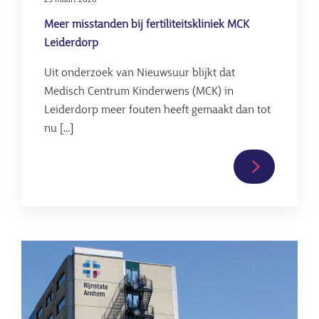
23 maart 2026
Meer misstanden bij fertiliteitskliniek MCK
Leiderdorp
Uit onderzoek van Nieuwsuur blijkt dat
Medisch Centrum Kinderwens (MCK) in
Leiderdorp meer fouten heeft gemaakt dan tot
nu [...]
Lees
verder
over
Meer
misstanden
Afbeelding
bij
fertiliteitsk
MCK