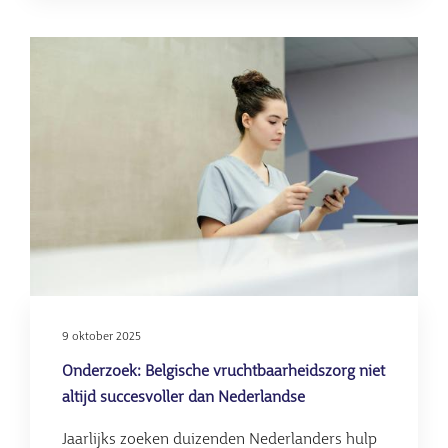
Onzorgvuld
omgang
Afbeelding
met
patiëntgege
bij
vruchtbaarh
MCK
9 oktober 2025
Onderzoek: Belgische vruchtbaarheidszorg niet
altijd succesvoller dan Nederlandse
Jaarlijks zoeken duizenden Nederlanders hulp