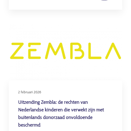
verder
over
Onderzoeks
Rijnstate:
Afbeelding
oud-
gynaecoloo
verwekte
minstens
zestien
kinderen
met
eigen
2 februari 2026
sperma
Uitzending Zembla: de rechten van
Nederlandse kinderen die verwekt zijn met
buitenlands donorzaad onvoldoende
beschermd