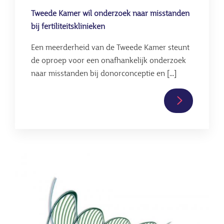
Tweede Kamer wil onderzoek naar misstanden
bij fertiliteitsklinieken
Een meerderheid van de Tweede Kamer steunt
de oproep voor een onafhankelijk onderzoek
naar misstanden bij donorconceptie en [...]
Lees
verder
over
Tweede
Kamer
Afbeelding
wil
onderzoek
naar
misstanden
bij