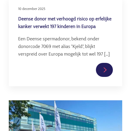
10 december 2025
Deense donor met verhoogd risico op erfelijke
kanker verwekt 197 kinderen in Europa
Een Deense spermadonor, bekend onder
donorcode 7069 met alias "Kjeld", blijkt
verspreid over Europa mogelijk tot wel 197 [...]
Lees
verder
over
Deense
donor
Afbeelding
met
verhoogd
risico