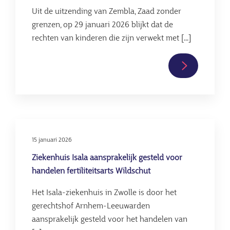
Uit de uitzending van Zembla, Zaad zonder
grenzen, op 29 januari 2026 blijkt dat de
rechten van kinderen die zijn verwekt met [...]
Lees
verder
over
Uitzending
Zembla:
de
15 januari 2026
rechten
Ziekenhuis Isala aansprakelijk gesteld voor
van
handelen fertiliteitsarts Wildschut
Nederlands
kinderen
Het Isala-ziekenhuis in Zwolle is door het
die
gerechtshof Arnhem-Leeuwarden
verwekt
aansprakelijk gesteld voor het handelen van