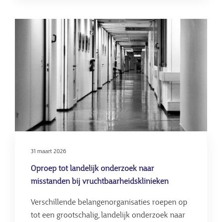
Nieuwe
interpretati
Afbeelding
van
maximumaa
donorkinde
roept
vragen
op
31 maart 2026
Oproep tot landelijk onderzoek naar
misstanden bij vruchtbaarheidsklinieken
Verschillende belangenorganisaties roepen op
tot een grootschalig, landelijk onderzoek naar