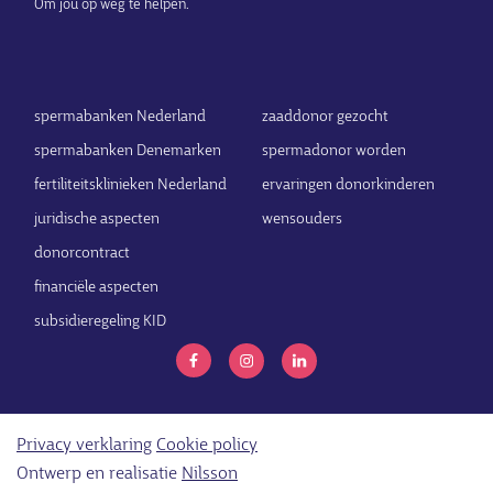
Om jou op weg te helpen.
spermabanken Nederland
zaaddonor gezocht
spermabanken Denemarken
spermadonor worden
fertiliteitsklinieken Nederland
ervaringen donorkinderen
juridische aspecten
wensouders
donorcontract
financiële aspecten
subsidieregeling KID
Privacy verklaring
Cookie policy
Ontwerp en realisatie
Nilsson