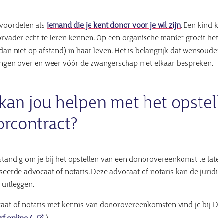
 voordelen als
iemand die je kent donor voor je wil zijn
. Een kind 
rvader echt te leren kennen. Op een organische manier groeit he
 dan niet op afstand) in haar leven. Het is belangrijk dat wensoud
ngen over en weer vóór de zwangerschap met elkaar bespreken.
kan jou helpen met het opstel
rcontract?
rstandig om je bij het opstellen van een donorovereenkomst te la
iseerde advocaat of notaris. Deze advocaat of notaris kan de juri
 uitleggen.
aat of notaris met kennis van donorovereenkomsten vind je bij D