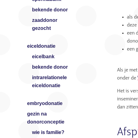
bekende donor
als d
zaaddonor
deze
gezocht
een d
dono
eiceldonatie
een g
eicelbank
bekende donor
Als je me
intrarelationele
onder de
eiceldonatie
Het is ve
inseminer
embryodonatie
dan zitten
gezin na
donorconceptie
Afs
wie is familie?