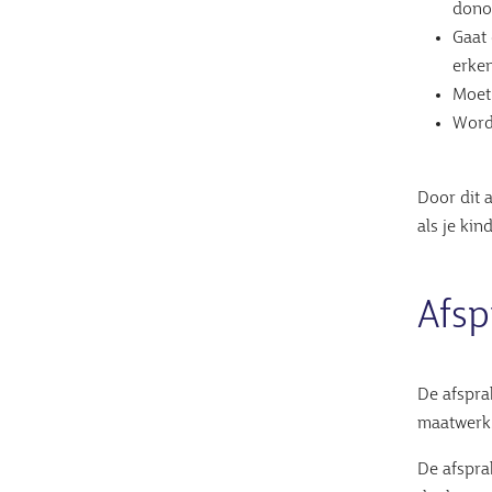
dono
Gaat 
erke
Moet 
Word
Door dit 
als je kin
Afsp
De afspra
maatwerk
De afspra