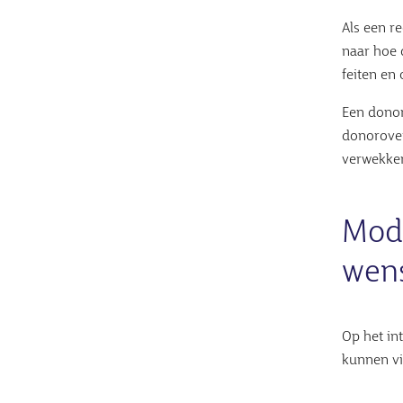
Als een r
naar hoe 
feiten en
Een donor
donorover
verwekker
Mode
wens
Op het in
kunnen vi