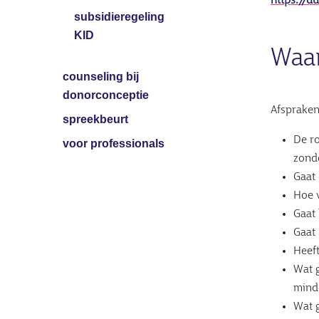
https://du
subsidieregeling
KID
Waar
counseling bij
donorconceptie
Afspraken
spreekbeurt
De ro
voor professionals
zond
Gaat
Hoe v
Gaat
Gaat
Heeft
Wat g
mind
Wat g