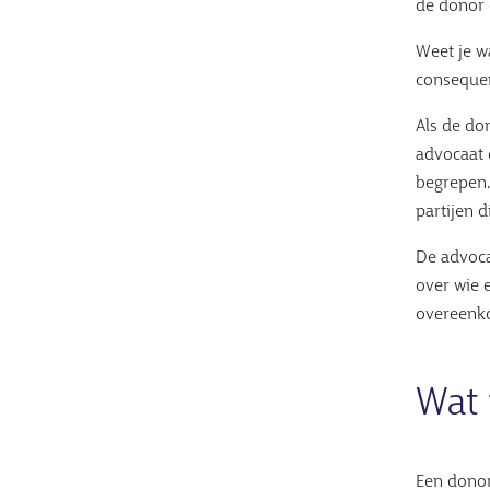
de donor 
Weet je w
consequen
Als de do
advocaat o
begrepen.
partijen d
De advocaa
over wie 
overeenk
Wat 
Een donor