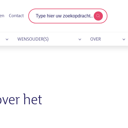
Zoekterm
gen
Contact
WENSOUDER(S)
OVER
over het