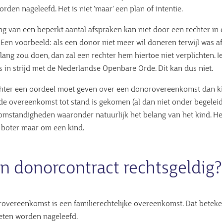
den nageleefd. Het is niet 'maar' een plan of intentie.
ng van een beperkt aantal afspraken kan niet door een rechter i
 Een voorbeeld: als een donor niet meer wil doneren terwijl was af
ang zou doen, dan zal een rechter hem hiertoe niet verplichten.
s in strijd met de Nederlandse Openbare Orde. Dit kan dus niet.
chter een oordeel moet geven over een donorovereenkomst dan kij
de overeenkomst tot stand is gekomen (al dan niet onder begeleid
 omstandigheden waaronder natuurlijk het belang van het kind. H
 boter maar om een kind.
en donorcontract rechtsgeldig?
overeenkomst is een familierechtelijke overeenkomst. Dat beteken
eten worden nageleefd.