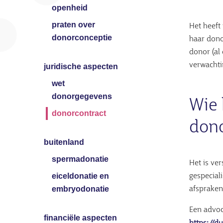
openheid
praten over
Het heeft
donorconceptie
haar dono
donor (al
verwachti
juridische aspecten
wet
donorgegevens
Wie 
donorcontract
dono
buitenland
spermadonatie
Het is ve
eiceldonatie en
gespecial
embryodonatie
afspraken
Een advoc
financiële aspecten