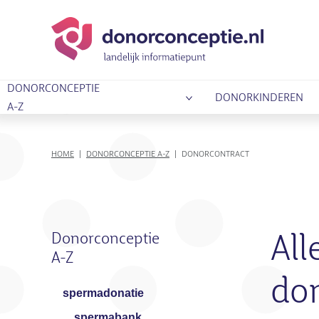
DONORCONCEPTIE
DONORKINDEREN
A-Z
KRUIMELPAD
HOME
DONORCONCEPTIE A-Z
DONORCONTRACT
Donorconceptie
All
A-Z
don
spermadonatie
spermabank