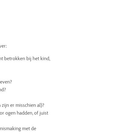
ver:
t betrokken bij het kind,
geven?
md?
zijn er misschien al)?
oor ogen hadden, of juist
nnismaking met de