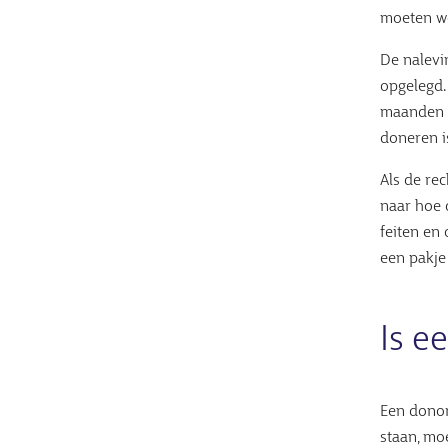
moeten wor
De nalevi
opgelegd.
maanden l
doneren i
Als de re
naar hoe 
feiten en
een pakje
Is e
Een donor
staan, mo