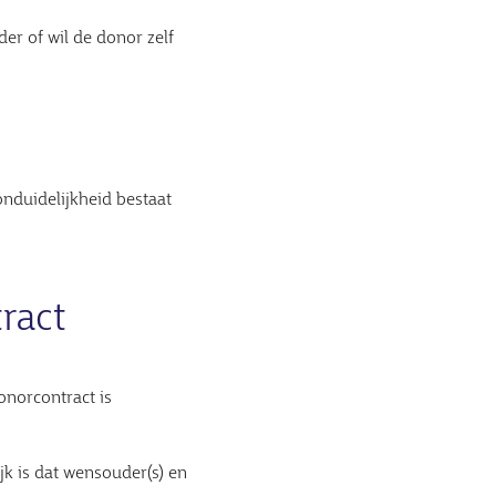
r of wil de donor zelf
onduidelijkheid bestaat
ract
onorcontract is
k is dat wensouder(s) en