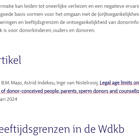
rmatie kan leiden tot oneerlijke verliezen en een negatieve ervar
en goede basis vormen voor het omgaan met de (on)toegankelijkhe
ringen en leeftijdsgrenzen de ontoegankelijkheid van donorinfo
jk is voor donorkinderen, ouders en donoren.
tikel
 B.M. Maas, Astrid Indekeu, Inge van Nistelrooij,
Legal age limits o
s of donor-conceived people, parents, sperm donors and counsell
uari 2024
eeftijdsgrenzen in de Wdkb