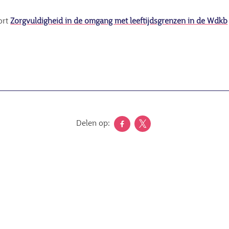
ort
Zorgvuldigheid in de omgang met leeftijdsgrenzen in de Wdkb
Delen op: