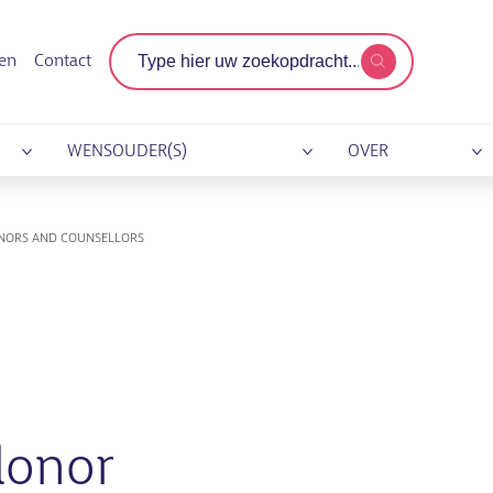
Zoekterm
gen
Contact
WENSOUDER(S)
OVER
DONORS AND COUNSELLORS
 donor