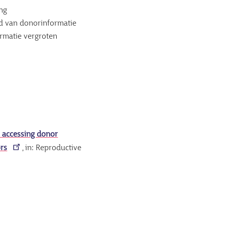
ing
id van donorinformatie
rmatie vergroten
n accessing donor
ors
, in: Reproductive