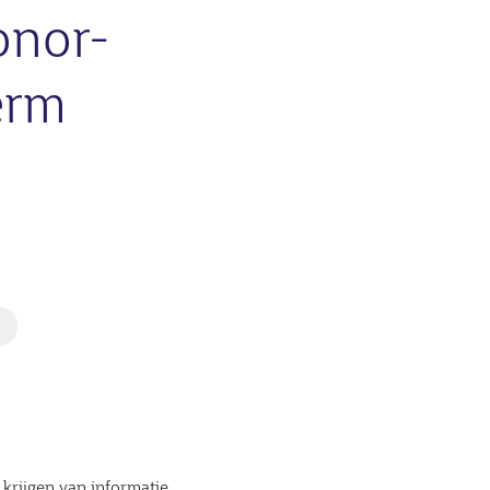
onor-
erm
E
krijgen van informatie