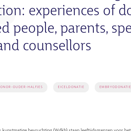
ion: experiences of d
d people, parents, sp
and counsellors
ONOR-OUDER-HALFJES
EICELDONATIE
EMBRYODONATI
kunstmatige bevruchting (Wdkb) staan leeftijdsgrenzen voor het 