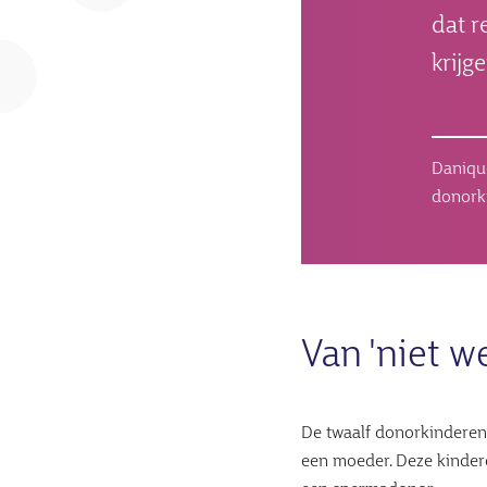
dat r
krijg
Daniqu
donork
Van 'niet we
De twaalf donorkinderen 
een moeder. Deze kinder