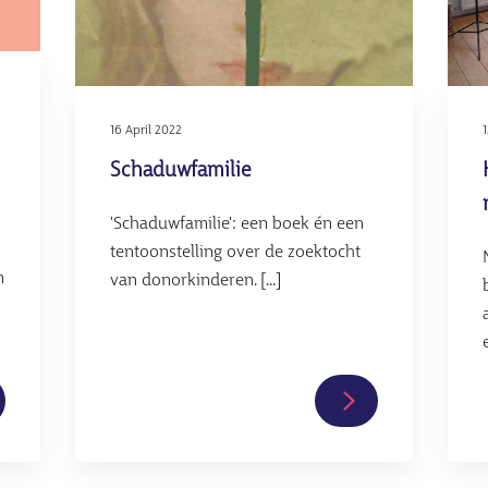
16 April 2022
Schaduwfamilie
'Schaduwfamilie': een boek én een
tentoonstelling over de zoektocht
n
van donorkinderen. [...]
es
Lees
rder
verder
er
over