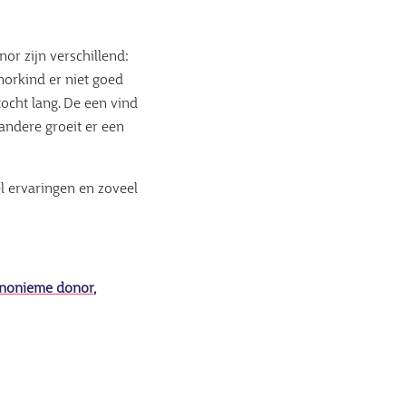
or zijn verschillend:
norkind er niet goed
tocht lang. De een vind
andere groeit er een
l ervaringen en zoveel
 anonieme donor
,