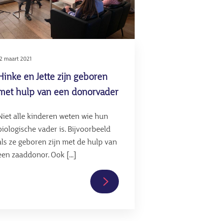
12 maart 2021
Hinke en Jette zijn geboren
met hulp van een donorvader
Niet alle kinderen weten wie hun
biologische vader is. Bijvoorbeeld
als ze geboren zijn met de hulp van
een zaaddonor. Ook [...]
Lees
verder
over