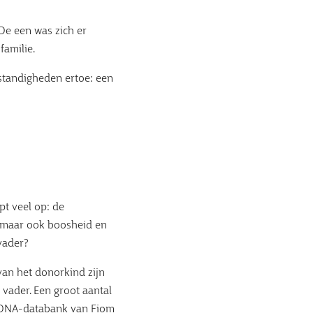
 De een was zich er
familie.
standigheden ertoe: een
pt veel op: de
, maar ook boosheid en
vader?
van het donorkind zijn
vader. Een groot aantal
 DNA-databank van Fiom