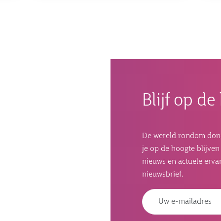
Azaten:
Schaduwfamilie
sentatie
ek
dcast
Blijf op d
De wereld rondom donorc
je op de hoogte blijve
nieuws en actuele ervar
nieuwsbrief.