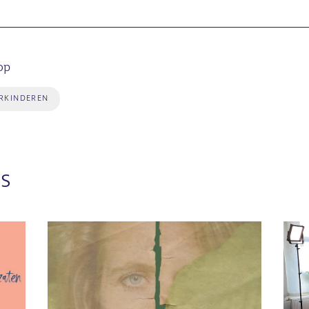
op
RKINDEREN
s
Afbeelding
Afbee