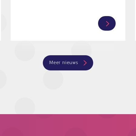
Lees
verder
over
Nieuwsuur:
oloog
inspectie
Meer nieuws
te
controleert
en
leeftijd
spermadono
niet