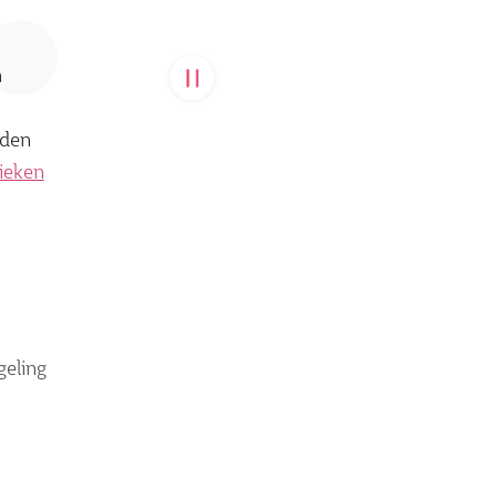
n
Carousel
pauzeren
den
nieken
geling