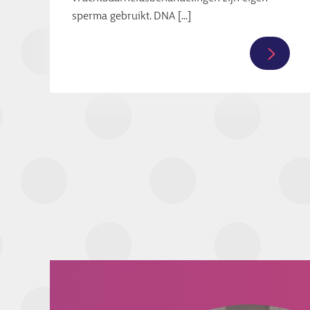
sperma gebruikt. DNA [...]
Lees
verder
over
Haagse
gynaec
verwek
kinder
met
eigen
zaad