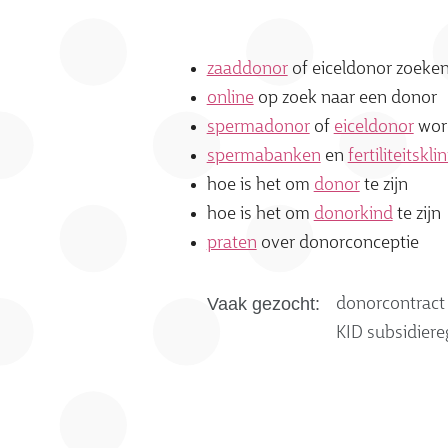
zaaddonor
of eiceldonor zoeke
online
op zoek naar een donor
spermadonor
of
eiceldonor
wor
spermabanken
en
fertiliteitskli
hoe is het om
donor
te zijn
hoe is het om
donorkind
te zijn
praten
over donorconceptie
Vaak gezocht:
donorcontract
KID subsidiere