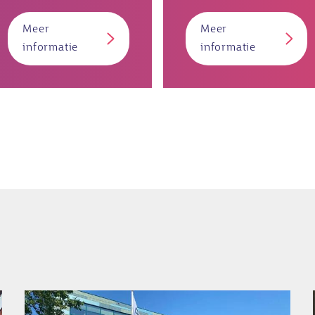
Meer
Meer
over
over
informatie
informatie
Donorkinderen
Ouder(s)
van
donorkinder
Afbeelding