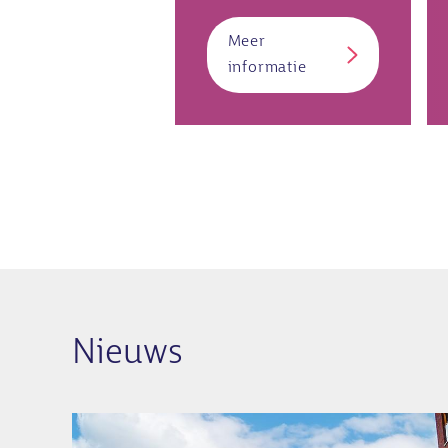
Meer
over
informatie
Donoren
Nieuws
Afbeelding