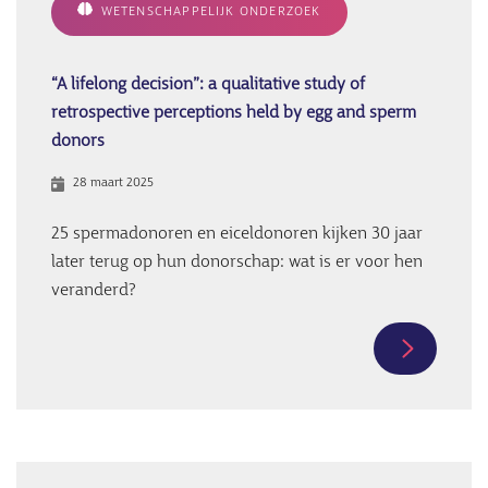
WETENSCHAPPELIJK ONDERZOEK
“A lifelong decision”: a qualitative study of
retrospective perceptions held by egg and sperm
donors
28 maart 2025
25 spermadonoren en eiceldonoren kijken 30 jaar
later terug op hun donorschap: wat is er voor hen
veranderd?
Meer
informati
over
“A
lifelong