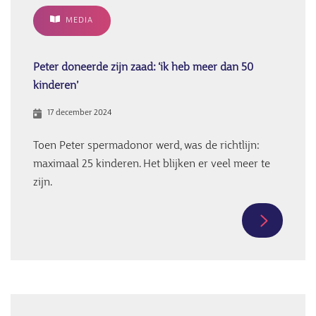
decision”:
MEDIA
a
qualitativ
study
Peter doneerde zijn zaad: ‘ik heb meer dan 50
of
kinderen’
retrospec
17 december 2024
perceptio
held
Toen Peter spermadonor werd, was de richtlijn:
by
maximaal 25 kinderen. Het blijken er veel meer te
egg
zijn.
and
sperm
Meer
donors
informati
over
Peter
doneerde