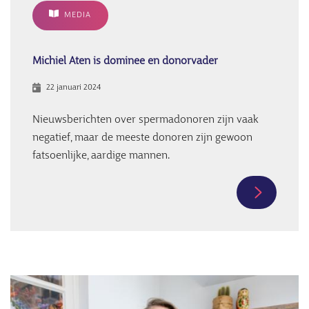
zijn
MEDIA
zaad:
‘ik
heb
Michiel Aten is dominee en donorvader
meer
22 januari 2024
dan
50
Nieuwsberichten over spermadonoren zijn vaak
kinderen’
negatief, maar de meeste donoren zijn gewoon
fatsoenlijke, aardige mannen.
Meer
informati
over
Michiel
Aten
Afbeelding
is
dominee