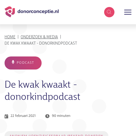
Zoekterm
KRUIMELPAD
HOME
ONDERZOEK & MEDIA
DE KWAK KWAAKT - DONORKINDPODCAST
PODCAST
De kwak kwaakt -
donorkindpodcast
22 februari 2021
90 minuten