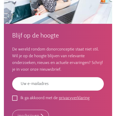
Blijf op de hoogte
De wereld rondom donorconceptie staat niet stil.
Wil je op de hoogte blijven van relevante
onderzoeken, nieuws en actuele ervaringen? Schrijf
je in voor onze nieuwsbrief.
Emailadres
Ik ga akkoord met de
privacyverklaring