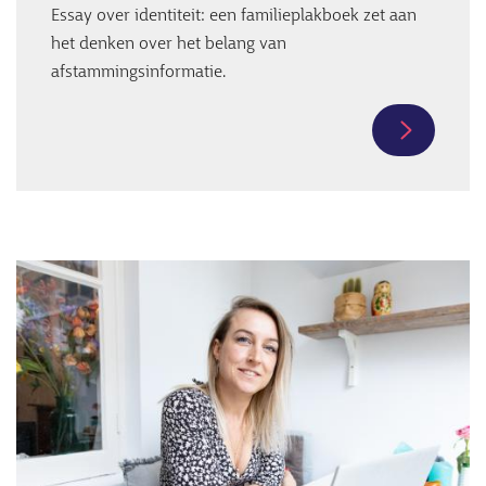
Essay over identiteit: een familieplakboek zet aan
het denken over het belang van
afstammingsinformatie.
Meer
informati
over
'Ik
ben
Afbeelding
een
donorkind
nou
én?'