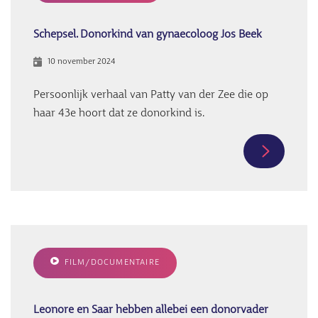
Schepsel. Donorkind van gynaecoloog Jos Beek
10 november 2024
Persoonlijk verhaal van Patty van der Zee die op
haar 43e hoort dat ze donorkind is.
Meer
informati
over
Schepsel.
Donorkin
van
FILM/DOCUMENTAIRE
gynaecol
Jos
Beek
Leonore en Saar hebben allebei een donorvader