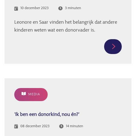
10 december 2023
3 minuten
Leonore en Saar vinden het belangrijk dat andere
kinderen weten wat een donorvader is.
Meer
informati
over
Leonore
en
Saar
MEDIA
hebben
allebei
een
'Ik ben een donorkind, nou én?'
donorvad
08 december 2023
14 minuten