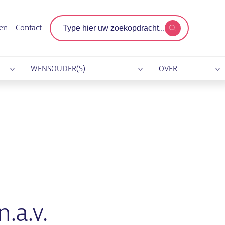
Zoekterm
gen
Contact
WENSOUDER(S)
OVER
.a.v.