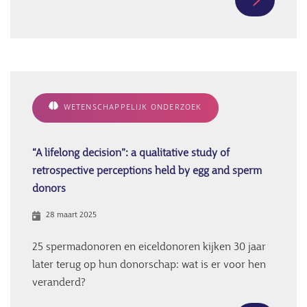
Meer
informati
over
Contacts:
stories
from
WETENSCHAPPELIJK ONDERZOEK
egg
and
sperm
“A lifelong decision”: a qualitative study of
donors
retrospective perceptions held by egg and sperm
donors
28 maart 2025
25 spermadonoren en eiceldonoren kijken 30 jaar
later terug op hun donorschap: wat is er voor hen
veranderd?