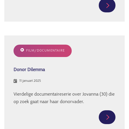
Meer
informati
over
“A
lifelong
decision”:
FILM/DOCUMENTAIRE
a
qualitativ
study
Donor Dilemma
of
11 januari 2025
retrospec
perceptio
Vierdelige documentaireserie over Jovanna (30) die
held
op zoek gaat naar haar donorvader.
by
egg
Meer
and
informati
sperm