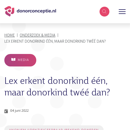
Zoekterm
KRUIMELPAD
HOME
ONDERZOEK & MEDIA
LEX ERKENT DONORKIND ÉÉN, MAAR DONORKIND TWÉÉ DAN?
MEDIA
Lex erkent donorkind één,
maar donorkind twéé dan?
04 juni 2022