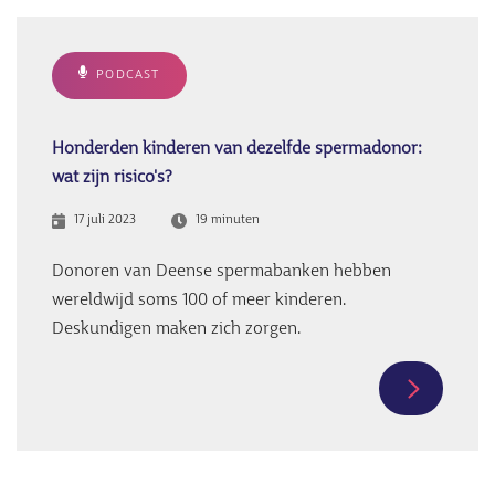
PODCAST
Honderden kinderen van dezelfde spermadonor:
wat zijn risico's?
17 juli 2023
19 minuten
Donoren van Deense spermabanken hebben
wereldwijd soms 100 of meer kinderen.
Deskundigen maken zich zorgen.
Meer
informati
over
Honderde