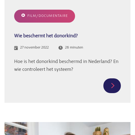
doet
het
FILM/DOCUMENTAIRE
met
kinderen
om
Wie beschermt het donorkind?
een
27 november 2022
26 minuten
vader
te
Hoe is het donorkind beschermd in Nederland? En
delen
wie controleert het systeem?
met
velen?
Meer
informati
over
Wie
bescherm
Afbeelding
het