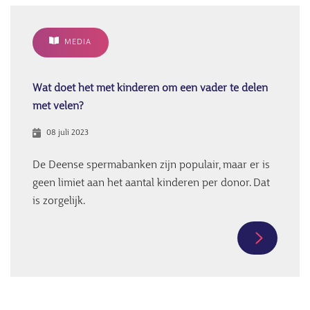
kinderen
van
MEDIA
dezelfde
spermado
wat
Wat doet het met kinderen om een vader te delen
zijn
met velen?
risico's?
08 juli 2023
De Deense spermabanken zijn populair, maar er is
geen limiet aan het aantal kinderen per donor. Dat
is zorgelijk.
Meer
informati
over
Wat