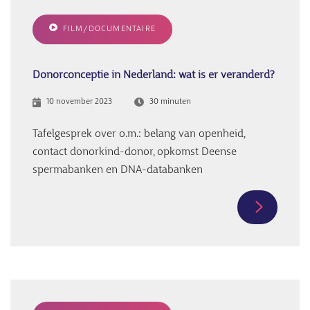
vertel
ik
FILM/DOCUMENTAIRE
mijn
peuter
over
Donorconceptie in Nederland: wat is er veranderd?
de
10 november 2023
30 minuten
donor?’
Tafelgesprek over o.m.: belang van openheid,
contact donorkind-donor, opkomst Deense
spermabanken en DNA-databanken
Meer
informati
over
Donorcon
in
Nederland