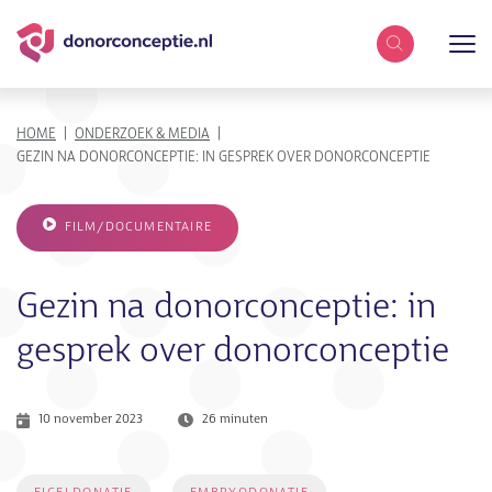
Zoekterm
KRUIMELPAD
HOME
ONDERZOEK & MEDIA
GEZIN NA DONORCONCEPTIE: IN GESPREK OVER DONORCONCEPTIE
FILM/DOCUMENTAIRE
Gezin na donorconceptie: in
gesprek over donorconceptie
10 november 2023
26 minuten