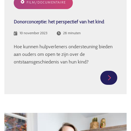
FILM/DOCUMENTAIRE
wat
is
er
Donorconceptie: het perspectief van het kind
verander
10 november 2023
26 minuten
Hoe kunnen hulpverleners ondersteuning bieden
aan ouders om open te zijn over de
ontstaansgeschiedenis van hun kind?
Meer
informati
over
Donorconc
het
Afbeelding
perspecti
van