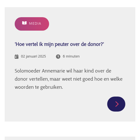
MEDIA
‘Hoe vertel ik mijn peuter over de donor?’
02 januari 2025
6 minuten
Solomoeder Annemarie wil haar kind over de
donor vertellen, maar weet niet goed hoe en welke
woorden te gebruiken.
Meer
informati
over
‘Hoe