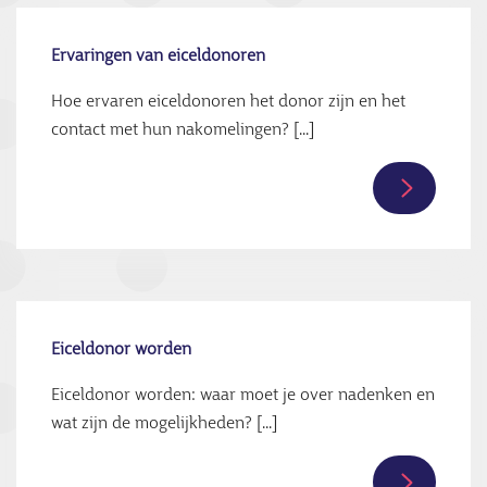
Ervaringen van eiceldonoren
Hoe ervaren eiceldonoren het donor zijn en het
contact met hun nakomelingen? [...]
Lees
verder
over
Ervaringe
van
eiceldono
Eiceldonor worden
Eiceldonor worden: waar moet je over nadenken en
wat zijn de mogelijkheden? [...]