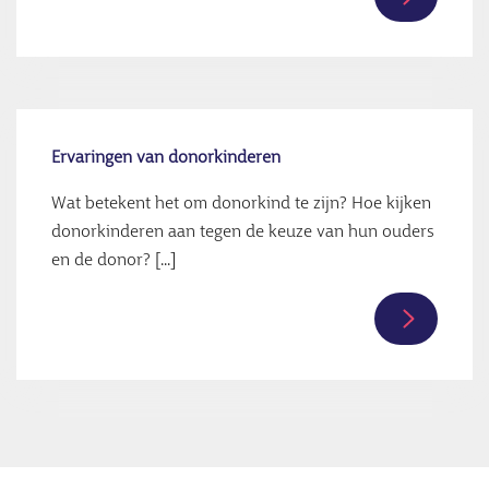
Lees
verder
over
Eiceldono
worden
Ervaringen van donorkinderen
Wat betekent het om donorkind te zijn? Hoe kijken
donorkinderen aan tegen de keuze van hun ouders
en de donor? [...]
Lees
verder
over
Ervaringe
van
donorkin