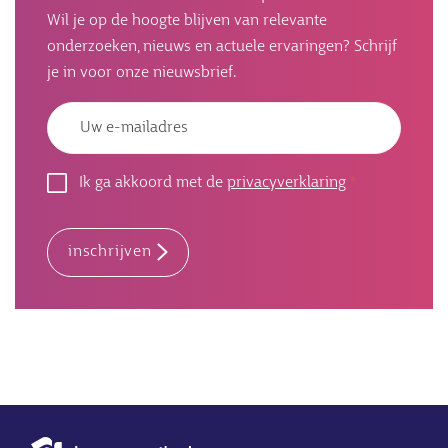
Wil je op de hoogte blijven van relevante
onderzoeken, nieuws en actuele ervaringen? Schrijf
je in voor onze nieuwsbrief.
Emailadres
Ik ga akkoord met de
privacyverklaring
inschrijven