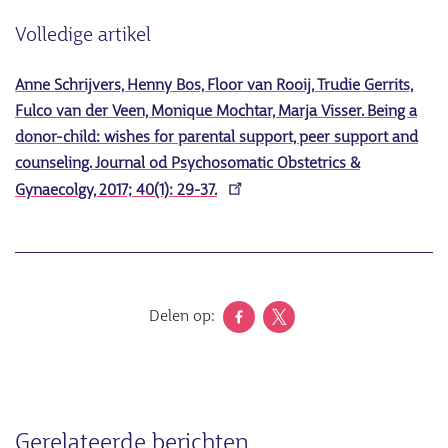
Volledige artikel
Anne Schrijvers, Henny Bos, Floor van Rooij, Trudie Gerrits,
Fulco van der Veen, Monique Mochtar, Marja Visser.
Being a
donor-child: wishes for parental support, peer support and
counseling.
Journal od Psychosomatic Obstetrics &
Gynaecolgy, 2017; 40(1): 29-37.
Delen op:
Gerelateerde berichten