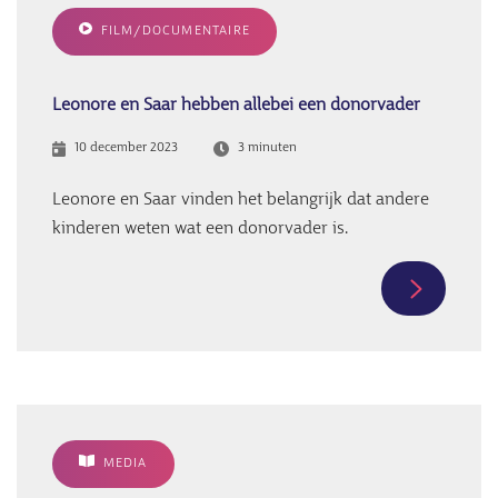
van
FILM/DOCUMENTAIRE
gynaecol
Jos
Beek
Leonore en Saar hebben allebei een donorvader
10 december 2023
3 minuten
Leonore en Saar vinden het belangrijk dat andere
kinderen weten wat een donorvader is.
Meer
informati
over
Leonore
en
Saar
MEDIA
hebben