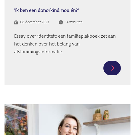
allebei
een
'Ik ben een donorkind, nou én?'
donorvad
08 december 2023
14 minuten
Essay over identiteit: een familieplakboek zet aan
het denken over het belang van
afstammingsinformatie.
Meer
informati
over
'Ik
ben
Afbeelding
een
donorkind
nou
én?'