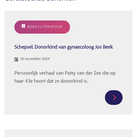
BOEK/LITERATUUR
Schepsel. Donorkind van gynaecoloog Jos Beek
10 november 2024
Persoonlijk verhaal van Patty van der Zee die op
haar 43e hoort dat ze donorkind is.
Meer
informati
over
Schepsel.
Donorkin