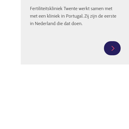
Fertiliteitskliniek Twente werkt samen met
met een kliniek in Portugal. Zij zijn de eerste
in Nederland die dat doen.
Meer
informa
over
Eiceldo
uit
Portuga
Afbeelding
kan
nu
ook
in
Nederl