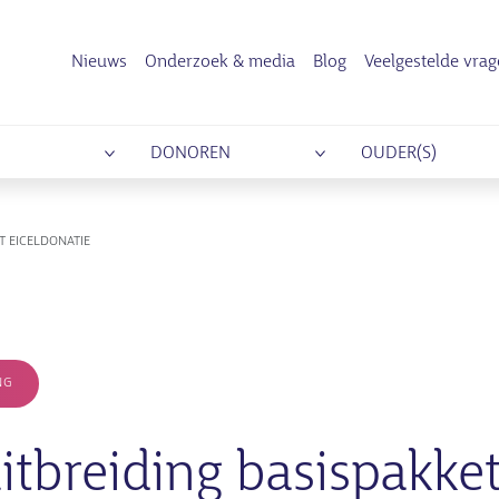
Nieuws
Onderzoek & media
Blog
Veelgestelde vra
DONOREN
OUDER(S)
T EICELDONATIE
NG
itbreiding basispakke