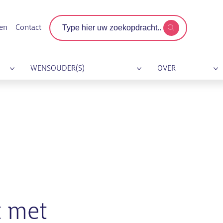
Zoekterm
gen
Contact
WENSOUDER(S)
OVER
t met