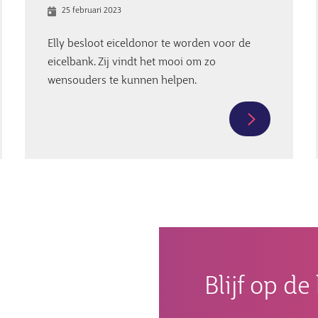
25 februari 2023
Elly besloot eiceldonor te worden voor de
eicelbank. Zij vindt het mooi om zo
wensouders te kunnen helpen.
Meer
tie
informatie
over
natie
Unieke
eiceldonatie
l
Elly
brengt
vurig
gewenste
Blijf op d
baby
and
voor