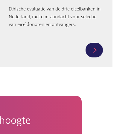
Ethische evaluatie van de drie eicelbanken in
Nederland, met o.m. aandacht voor selectie
van eiceldonoren en ontvangers.
Meer
informatie
over
Ethisch
:
verantwoorde
ontwikkeling
van
eiceldonatie
in
e hoogte
Nederland