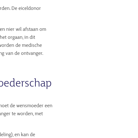
rden. De eiceldonor
en nier wil afstaan om
et orgaan, in dit
e worden de medische
ing van de ontvanger.
moederschap
 moet de wensmoeder een
anger te worden, met
ling), en kan de