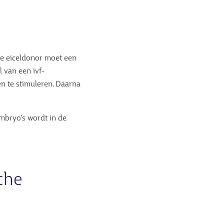
De eiceldonor moet een
l van een ivf-
n te stimuleren. Daarna
mbryo's wordt in de
che