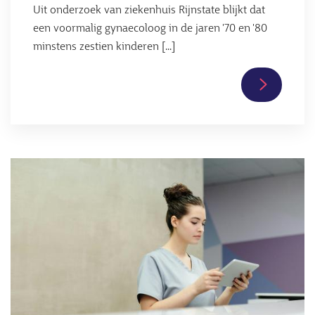
Uit onderzoek van ziekenhuis Rijnstate blijkt dat
een voormalig gynaecoloog in de jaren '70 en '80
minstens zestien kinderen [...]
Lees
verder
over
Onderzoe
Rijnstate:
Afbeelding
oud-
gynaecol
verwekte
minstens
zestien
kinderen
met
eigen