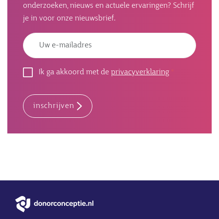
onderzoeken, nieuws en actuele ervaringen? Schrijf
je in voor onze nieuwsbrief.
Emailadres
Ik ga akkoord met de
privacyverklaring
inschrijven