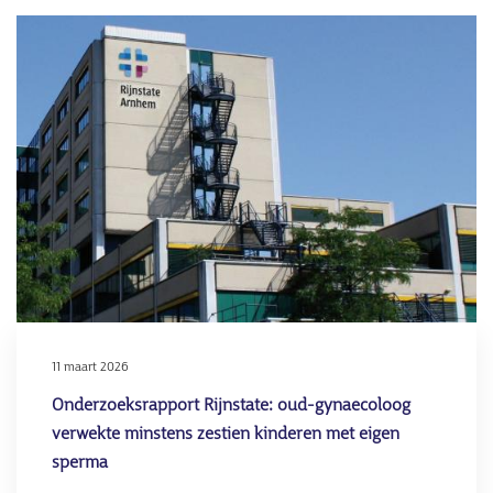
Tweede
Kamer
Afbeelding
wil
onderzoe
naar
misstand
bij
fertiliteit
11 maart 2026
Onderzoeksrapport Rijnstate: oud-gynaecoloog
verwekte minstens zestien kinderen met eigen
sperma