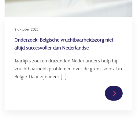
sperma
9 oktober 2025
Onderzoek: Belgische vruchtbaarheidszorg niet
altijd succesvoller dan Nederlandse
Jaarlijks zoeken duizenden Nederlanders hulp bij
vruchtbaarheidsproblemen over de grens, vooral in
België. Daar zijn meer [...]
Lees
verder
over
Onderzoe
Belgische
vruchtbaa