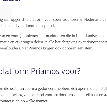
ig jaar opgerichte platform voor spermadonoren in Nederland, za
dactieraad van donorconceptie.nl.
 van en voor (anonieme) spermadonoren die in Nederlandse klini
atie en ervaringen delen. In alle berichtgeving over donorconcep
wens)ouders. Met Priamos krijgen ook donoren een stem.
platform Priamos voor?
en die ooit hun sperma gedoneerd hebben, zich open moeten stel
aat het belang van het kind voorop: donoren zijn bereikbaar en a
contact is en op welke manier.