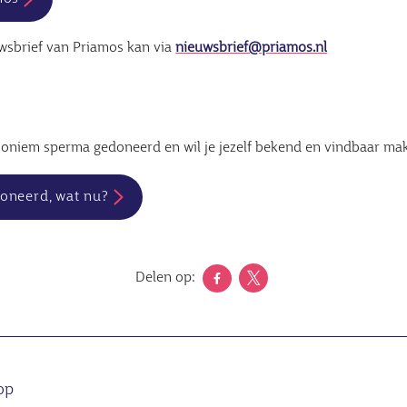
wsbrief van Priamos kan via
nieuwsbrief@priamos.nl
anoniem sperma gedoneerd en wil je jezelf bekend en vindbaar ma
oneerd, wat nu?
Delen op:
op