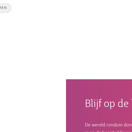
REN
Blijf op d
De wereld rondom donorc