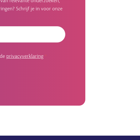
n van relevante onderzoeken,
ingen? Schrijf je in voor onze
Emailadres
 de
privacyverklaring