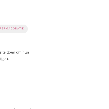
PERMADONATIE
oeite doen om hun
ijgen.