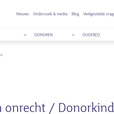
Nieuws
Onderzoek & media
Blog
Veelgestelde vra
DONOREN
OUDER(S)
EN
n onrecht / Donorkin