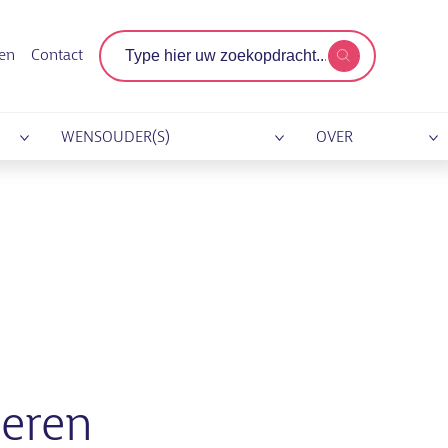
Zoekterm
gen
Contact
WENSOUDER(S)
OVER
deren