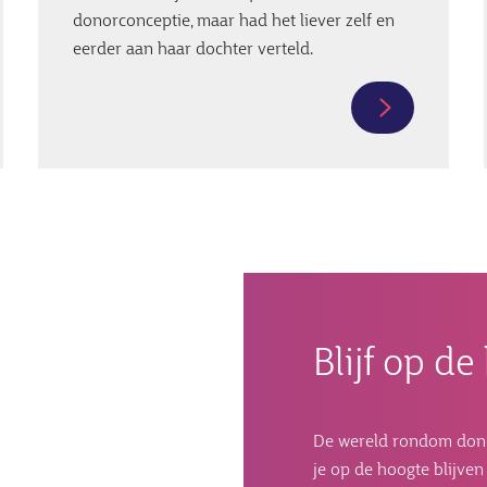
donorconceptie, maar had het liever zelf en
eerder aan haar dochter verteld.
Meer
tie
informatie
over
Liesbeth:
a
'Ik
had
het
eerder
moeten
Blijf op d
vertellen'
De wereld rondom donorc
je op de hoogte blijve